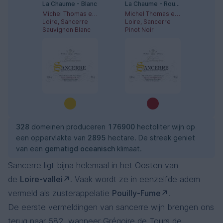
La Chaume - Blanc
La Chaume - Rouge
Michel Thomas et Fils
Michel Thomas et Fils
Loire, Sancerre
Loire, Sancerre
Sauvignon Blanc
Pinot Noir
328
domeinen produceren
176900
hectoliter wijn op
een oppervlakte van
2895
hectare. De streek geniet
van een
gematigd oceanisch
klimaat.
Sancerre ligt bijna helemaal in het Oosten van
de
Loire-vallei
. Vaak wordt ze in eenzelfde adem
vermeld als zusterappelatie
Pouilly-Fume
.
De eerste vermeldingen van sancerre wijn brengen ons
terug naar 582, wanneer Grégoire de Tours de