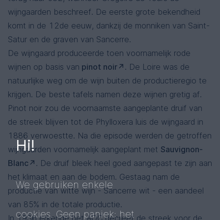
wijngaarden beschreef. De eerste grote bekendheid
komt in de 12de eeuw, dankzij de monniken van Saint-
Satur en de graven van Sancerre.
De wijngaard produceerde toen voornamelijk rode
wijnen op basis van
pinot noir
. De Loire was de
natuurlijke weg om de wijn buiten de productieregio te
krijgen. De beste tafels namen deze wijnen gretig af.
Pinot noir zou de voornaamste aangeplante druif van
de streek blijven tot de Phylloxera luis de wijngaard in
1886 verwoestte. Na die episode werden de getroffen
Hi!
wijngaarden voornamelijk aangeplant met
Sauvignon-
Blanc
. De druif bleek heel goed aangepast te zijn aan
het klimaat en aan de bodem. Gestaag nam de
We gebruiken enkele
productie van witte wijn - Sancerre wit - een aandeel
van 85% in de totale productie.
cookies. Geen paniek: het
In 1936 erkende het AOC decreet de streek voor de