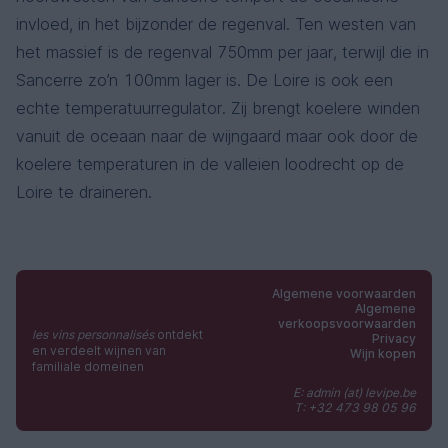
invloed, in het bijzonder de regenval. Ten westen van
het massief is de regenval 750mm per jaar, terwijl die in
Sancerre zo’n 100mm lager is. De Loire is ook een
echte temperatuurregulator. Zij brengt koelere winden
vanuit de oceaan naar de wijngaard maar ook door de
koelere temperaturen in de valleien loodrecht op de
Loire te draineren.
Algemene voorwaarden
Algemene
verkoopsvoorwaarden
les vins personnalisés
ontdekt
Privacy
en verdeelt wijnen van
Wijn kopen
familiale domeinen
E: admin (at) levipe.be
T: +32 473 98 05 96