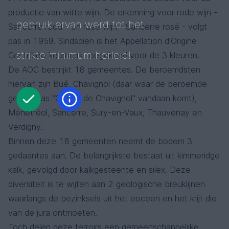
productie van witte wijn. De erkenning voor rode wijn -
gebruik ervan werd tot het
Sancerre rood - en rosé wijn - Sancerre rosé - volgt
pas in 1959. Sindsdien is het Appellation d'Origine
strikte minimum herleid!
Contrôlée keurmerk toegekend voor de 3 kleuren.
De AOC bestrijkt 18 gemeentes. De beroemdsten
hiervan zijn Bué, Chavignol (daar waar de beroemde
geitenkaas "Crottin de Chavignol" vandaan komt),
Ménétréol, Sancerre, Sury-en-Vaux, Thauvenay en
Verdigny.
Binnen deze 18 gemeenten neemt de bodem 3
gedaantes aan. De belangrijkste bestaat uit kimmeridge
kalk, gevolgd door kalkgesteente en silex. Deze
diversiteit is te wijten aan 2 geologische breuklijnen
waarlangs de bezinksels uit het eoceen en het krijt die
van de jura ontmoeten.
Toch delen deze terroirs een gemeenschappelijke