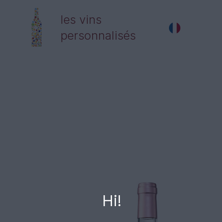
les vins
personnalisés
Hi!