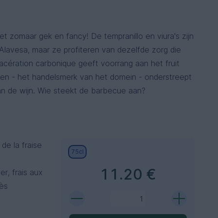
t zomaar gek en fancy! De tempranillo en viura's zijn
 Alavesa, maar ze profiteren van dezelfde zorg die
cération carbonique geeft voorrang aan het fruit
ssen - het handelsmerk van het domein - onderstreept
van de wijn. Wie steekt de barbecue aan?
de la fraise
75cl
11.20 €
er, frais aux
rès