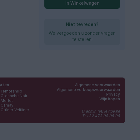
In Winkelwagen
Niet tevreden?
We vergoeden u zonder vragen
te stellen!
orten
Algemene voorwaarden
Algemene verkoopsvoorwaarden
Tempranillo
Privacy
Grenache Noir
Wijn kopen
Merlot
Gamay
Grüner Veltliner
E: admin (at) levipe.be
T: +32 473 98 05 96