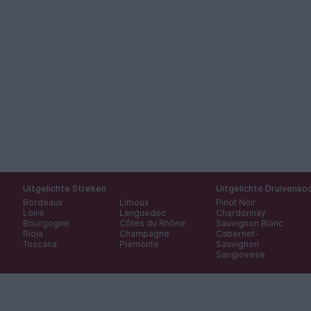
Uitgelichte Streken
Uitgelichte Druivenso
Bordeaux
Limoux
Pinot Noir
Loire
Languedoc
Chardonnay
Bourgogne
Côtes du Rhône
Sauvignon Blanc
Rioja
Champagne
Cabernet-
Toscana
Piemonte
Sauvignon
Sangiovese