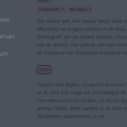
Rioja
↗
Tempranillo
Macabeu
↗
↗
ies.
Een beetje gek, een beetje fancy, maar nie
afkomstig van jongere stokken in de Rioja
 ervan
David geeft aan de oudere stokken. De ma
van de druiven. Het gebruik van hele tro
de frisheid en het dorstlessend karakter 
mum
2020
Couleur rubis légère. Le parfum envoutant 
et du petit fruit rouge est accompagné de
merveilleuses notes florales. Le vin est lég
arômes fruités. Belle sapidité et un côté t
désaltérant caractérisent ce vin.