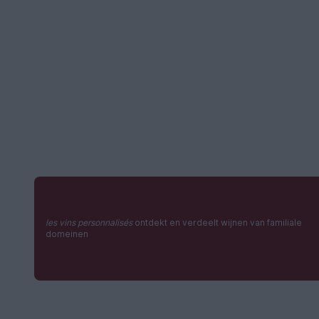
les vins personnalisés
ontdekt en verdeelt wijnen van familiale
domeinen