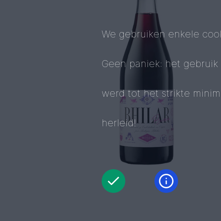
We gebruiken enkele cook
Geen paniek: het gebruik
werd tot het strikte mini
herleid!