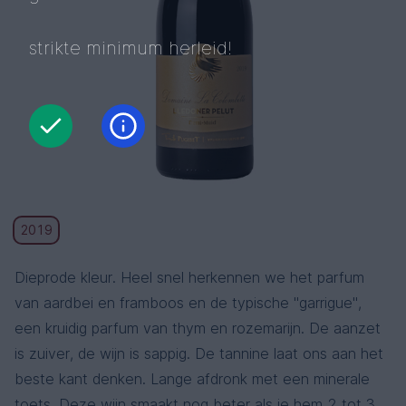
strikte minimum herleid!
2019
Dieprode kleur. Heel snel herkennen we het parfum
van aardbei en framboos en de typische "garrigue",
een kruidig parfum van thym en rozemarijn. De aanzet
is zuiver, de wijn is sappig. De tannine laat ons aan het
beste kant denken. Lange afdronk met een minerale
toets. Deze wijn smaakt nog beter als je hem 2 tot 3