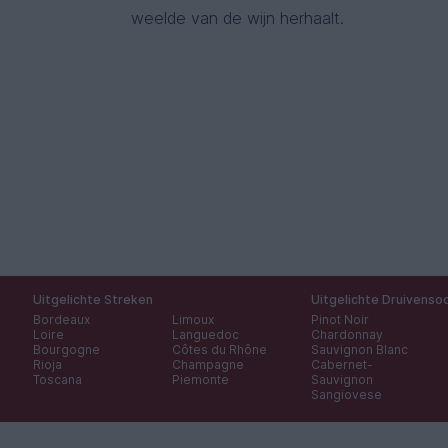
weelde van de wijn herhaalt.
Uitgelichte Streken
Uitgelichte Druivenso
Bordeaux
Limoux
Pinot Noir
Loire
Languedoc
Chardonnay
Bourgogne
Côtes du Rhône
Sauvignon Blanc
Rioja
Champagne
Cabernet-
Toscana
Piemonte
Sauvignon
Sangiovese