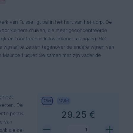
é
↗
rk van Fuissé ligt pal in het hart van het dorp. De
voor kleinere druiven, die meer geconcentreerde
, rijk en toont een indrukwekkende diepgang. Het
e wijn af te zetten tegenover de andere wijnen van
 Maurice Luquet die samen met zijn vader de
 en het
75cl
37,5cl
vetten. De
29.25 €
itte perzik.
te van
ronk die de