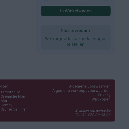
In Winkelwagen
Niet tevreden?
We vergoeden u zonder vragen
te stellen!
orten
Algemene voorwaarden
Algemene verkoopsvoorwaarden
Tempranillo
Privacy
Grenache Noir
Wijn kopen
Merlot
Gamay
Grüner Veltliner
E: admin (at) levipe.be
T: +32 473 98 05 96