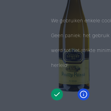
We gebruiken enkele cook
Geen paniek: het gebruik
werd tot het strikte mini
herleid!