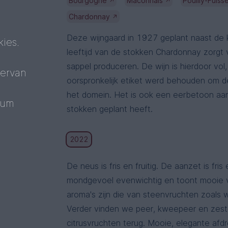
Bourgogne
Mâconnais
Pouilly-Fuiss
↗
↗
Chardonnay
↗
Deze wijngaard in 1927 geplant naast de ke
ies.
leeftijd van de stokken Chardonnay zorgt 
sappel produceren. De wijn is hierdoor vol
 ervan
oorspronkelijk etiket werd behouden om d
het domein. Het is ook een eerbetoon aan
mum
stokken geplant heeft.
2022
De neus is fris en fruitig. De aanzet is fris
mondgevoel evenwichtig en toont mooie 
aroma's zijn die van steenvruchten zoals w
Verder vinden we peer, kweepeer en zes
citrusvruchten terug. Mooie, elegante afd