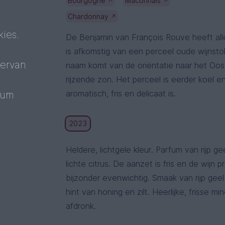
Bourgogne
Mâconnais
↗
↗
Chardonnay
↗
ies.
De Benjamin van François Rouve heeft all
is afkomstig van een perceel oude wijnst
 ervan
naam komt van de oriëntatie naar het Oos
rijzende zon. Het perceel is eerder koel en
aromatisch, fris en delicaat is.
mum
2023
Heldere, lichtgele kleur. Parfum van rijp gee
lichte citrus. De aanzet is fris en de wijn p
bijzonder evenwichtig. Smaak van rijp geel f
hint van honing en zilt. Heerlijke, frisse mi
afdronk.