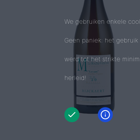
We gebruiken enkele cook
Geen paniek: het gebruik
werd tot het strikte mini
herleid!