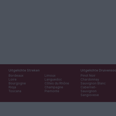
Uitgelichte Streken
Uitgelichte Druivenso
Bordeaux
Limoux
Pinot Noir
Loire
Languedoc
Chardonnay
Bourgogne
Côtes du Rhône
Sauvignon Blanc
Rioja
Champagne
Cabernet-
Toscana
Piemonte
Sauvignon
Sangiovese