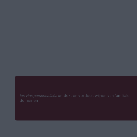
les vins personnalisés
ontdekt en verdeelt wijnen van familiale
domeinen