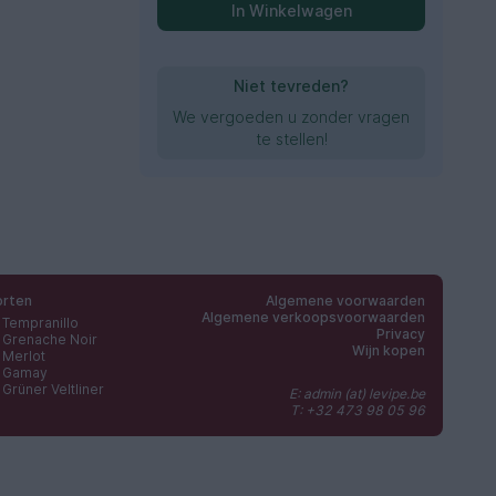
In Winkelwagen
Niet tevreden?
We vergoeden u zonder vragen
te stellen!
orten
Algemene voorwaarden
Algemene verkoopsvoorwaarden
Tempranillo
Privacy
Grenache Noir
Wijn kopen
Merlot
Gamay
Grüner Veltliner
E: admin (at) levipe.be
T: +32 473 98 05 96