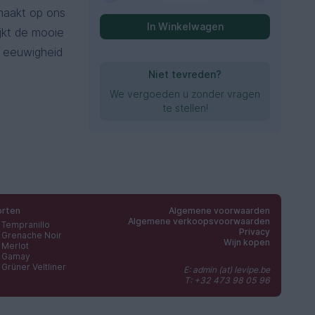
maakt op ons
In Winkelwagen
jkt de mooie
n eeuwigheid
Niet tevreden?
We vergoeden u zonder vragen
te stellen!
orten
Algemene voorwaarden
Algemene verkoopsvoorwaarden
Tempranillo
Privacy
Grenache Noir
Wijn kopen
Merlot
Gamay
Grüner Veltliner
E: admin (at) levipe.be
T: +32 473 98 05 96