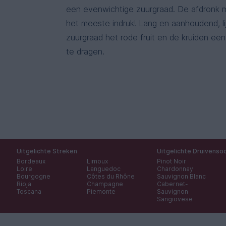
een evenwichtige zuurgraad. De afdronk 
het meeste indruk! Lang en aanhoudend, li
zuurgraad het rode fruit en de kruiden ee
te dragen.
Uitgelichte Streken
Uitgelichte Druivenso
Bordeaux
Limoux
Pinot Noir
Loire
Languedoc
Chardonnay
Bourgogne
Côtes du Rhône
Sauvignon Blanc
Rioja
Champagne
Cabernet-
Toscana
Piemonte
Sauvignon
Sangiovese