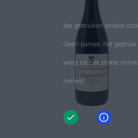
We gebruiken enkele cook
Geen paniek: het gebruik
werd tot het strikte mini
herleid!