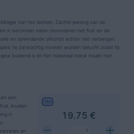
ldrager van het domein. Zachte persing van de
ten in betonnen vaten bevorderen het fruit en de
nobele en opwindende afkomst echter niet verbergen.
omplex: hij zal krachtig moeten worden belucht zodat hij
 geur boeiend is en het materiaal indruk maakt met
r en een
75cl
ruit, kruiden
19.75 €
ing in
en
tannines en