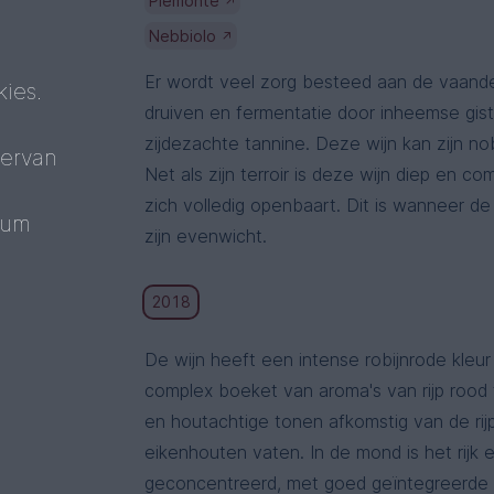
Piemonte
↗
Nebbiolo
↗
Er wordt veel zorg besteed aan de vaande
ies.
druiven en fermentatie door inheemse gis
zijdezachte tannine. Deze wijn kan zijn 
 ervan
Net als zijn terroir is deze wijn diep en c
zich volledig openbaart. Dit is wanneer de
mum
zijn evenwicht.
2018
De wijn heeft een intense robijnrode kleu
complex boeket van aroma's van rijp rood f
en houtachtige tonen afkomstig van de rijp
eikenhouten vaten. In de mond is het rijk 
geconcentreerd, met goed geïntegreerde 