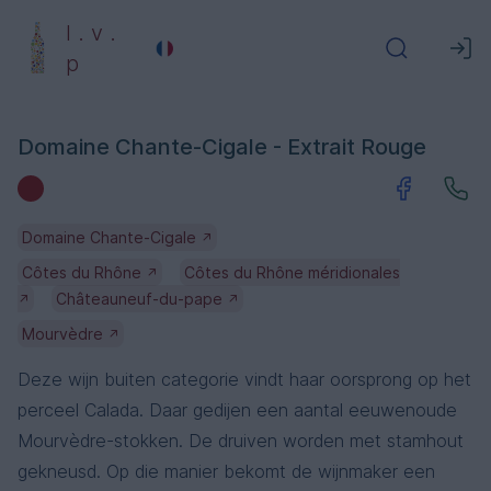
l . v .
p
Domaine Chante-Cigale - Extrait Rouge
Domaine Chante-Cigale
↗
Côtes du Rhône
Côtes du Rhône méridionales
↗
Châteauneuf-du-pape
↗
↗
Mourvèdre
↗
Deze wijn buiten categorie vindt haar oorsprong op het
perceel Calada. Daar gedijen een aantal eeuwenoude
Mourvèdre-stokken. De druiven worden met stamhout
gekneusd. Op die manier bekomt de wijnmaker een