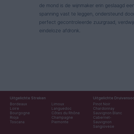
de mond is de wijnmaker erin geslaagd ee
spanning vast te leggen, ondersteund doo
perfect gecontroleerde zuurgraad, verdwi
eindeloze afdronk.
Uitgelichte Streken
Uitgelichte Druivenso
Bordeaux
Limoux
Pinot Noir
Loire
Languedoc
Chardonnay
Bourgogne
Côtes du Rhône
Sauvignon Blanc
Rioja
Champagne
Cabernet-
Toscana
Piemonte
Sauvignon
Sangiovese