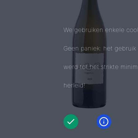
We gebruiken enkele cook
Geen paniek: het gebruik
werd tot het strikte mini
herleid!