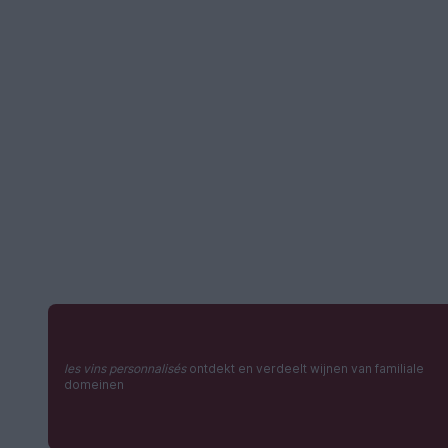
les vins personnalisés
ontdekt en verdeelt wijnen van familiale
domeinen