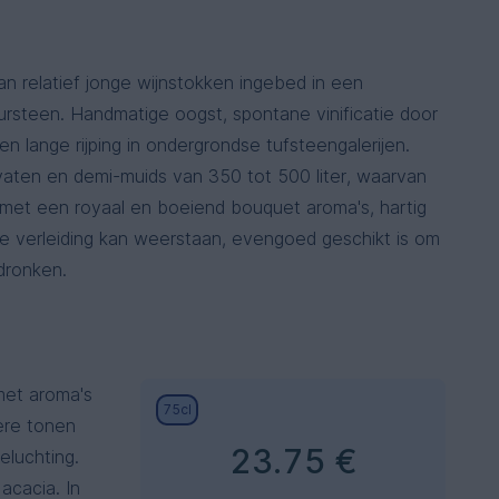
van relatief jonge wijnstokken ingebed in een
rsteen. Handmatige oogst, spontane vinificatie door
en lange rijping in ondergrondse tufsteengalerijen.
n vaten en demi-muids van 350 tot 500 liter, waarvan
 met een royaal en boeiend bouquet aroma's, hartig
de verleiding kan weerstaan, evengoed geschikt is om
dronken.
met aroma's
75cl
sere tonen
23.75 €
eluchting.
acacia. In