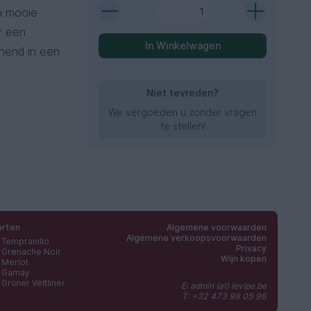
n mooie
r een
In Winkelwagen
jnend in een
Niet tevreden?
We vergoeden u zonder vragen
te stellen!
orten
Algemene voorwaarden
Algemene verkoopsvoorwaarden
Tempranillo
Privacy
Grenache Noir
Wijn kopen
Merlot
Gamay
Grüner Veltliner
E: admin (at) levipe.be
T: +32 473 98 05 96