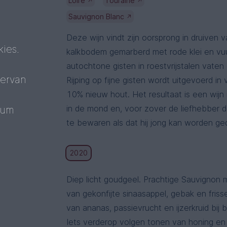
Loire
Touraine
↗
↗
Sauvignon Blanc
↗
Deze wijn vindt zijn oorsprong in druiven 
ies.
kalkbodem gemarberd met rode klei en vuu
autochtone gisten in roestvrijstalen vaten 
 ervan
Rijping op fijne gisten wordt uitgevoerd i
10% nieuw hout. Het resultaat is een wijn
in de mond en, voor zover de liefhebber 
mum
te bewaren als dat hij jong kan worden ge
2020
Diep licht goudgeel. Prachtige Sauvignon 
van gekonfijte sinaasappel, gebak en fris
van ananas, passievrucht en ijzerkruid bij b
Iets verderop volgen tonen van honing en 