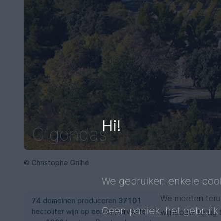
Hi!
Gigondas
© Christophe Grilhé
We gebruiken enkele cook
We moeten terug
74
domeinen produceren
37101
Geen paniek: het gebruik
hectoliter wijn op een oppervlakte
wijnbouw terug t