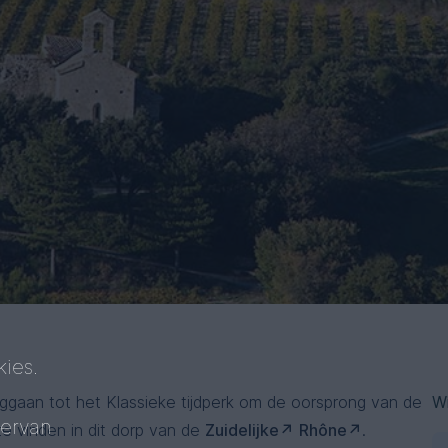
ies.
gaan tot het Klassieke tijdperk om de oorsprong van de
W
 ervan
e vinden in dit dorp van de
Zuidelijke
Rhône
.