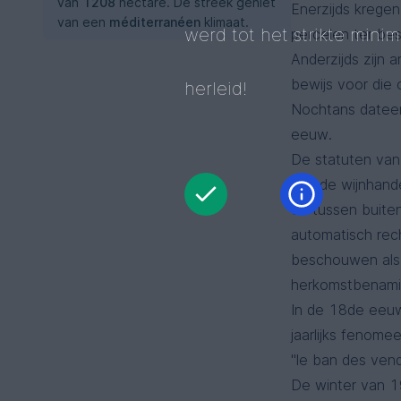
van
1208
hectare. De streek geniet
Enerzijds krege
van een
méditerranéen
klimaat.
werd tot het strikte mini
percelen ter be
Anderzijds zijn 
bewijs voor die
herleid!
Nochtans dateer
eeuw.
De statuten va
van de wijnhande
en tussen buiten
automatisch rec
beschouwen als 
herkomstbenami
In de 18de eeuw
jaarlijks fenom
"le ban des ven
De winter van 19