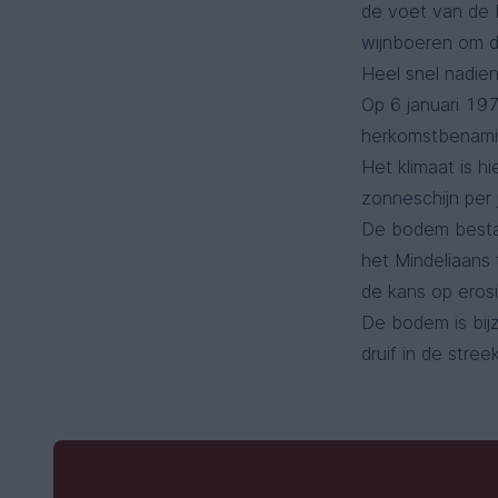
de voet van de D
wijnboeren om d
Heel snel nadie
Op 6 januari 1971
herkomstbenamin
Het klimaat is 
zonneschijn per 
De bodem bestaat
het Mindeliaans 
de kans op eros
De bodem is bij
druif in de stree