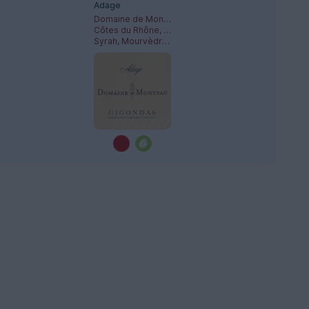
Adage
Domaine de Montvac
Côtes du Rhône, Gigondas
Syrah, Mourvèdre, Grenache Noir