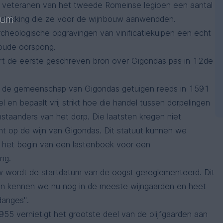
n veteranen van het tweede Romeinse legioen een aantal
mum
schikking die ze voor de wijnbouw aanwendden.
archeologische opgravingen van vinificatiekuipen een echt
 oude oorspong.
t de eerste geschreven bron over Gigondas pas in 12de
n de gemeenschap van Gigondas getuigen reeds in 1591
l en bepaalt vrij strikt hoe die handel tussen dorpelingen
staanders van het dorp. Die laatsten kregen niet
ht op de wijn van Gigondas. Dit statuut kunnen we
het begin van een lastenboek voor een
ng.
 wordt de startdatum van de oogst gereglementeerd. Dit
een kennen we nu nog in de meeste wijngaarden en heet
danges".
55 vernietigt het grootste deel van de olijfgaarden aan