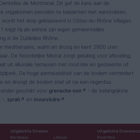
entelles de Montmirail. Dit gaf de kans aan de
e vrijgekomen percelen te beplanten met wijnstokken.
n wordt het dorp geklasseerd in Côtes-du-Rhône Villages.
 krijgt hij als eerste zijn eigen gemeentelijke
g in de Zuidelijke Rhône.
hier mediterraans, warm en droog en kent 2800 uren
jaar. De Noordelijke Mistral zorgt gelukkig voor afkoeling.
 uit alluviale terrassen met rood klei en gesteente uit
tijdperk. De hoge permeabiliteit van de bodem vermindert
ie en droogt de bodem snel uit na een regenbui.
zonder geschikt voor
grenache noir
- de belangrijkste
k -,
syrah
en
mourvèdre
.
Uitgelichte Streken
Uitgelichte Druivenso
Bordeaux
Limoux
Pinot Noir