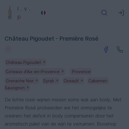
l . v .
p
Château Pigoudet - Première Rosé
Château Pigoudet
↗
Coteaux d'Aix-en-Provence
Provence
↗
Grenache Noir
Syrah
Cinsault
Cabernet-
↗
↗
↗
Sauvignon
↗
De lichte rosé-wijnen missen soms wat aan body. Met
Première Rosé probeerden we het onmogelijke te
creëren: het deficit in body compenseren door het
aromatisch palet van de wijn te verruimen. Bovenop