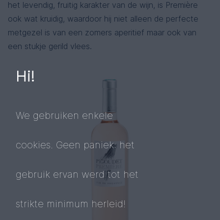
het levendig, fruitig karakter van de wijn, is Première
ook wat kruidig, waardoor hij niet alleen de perfecte
metgezel is van een zomers aperitief maar ook van
een stukje gerild vlees.
Hi!
We gebruiken enkele
cookies. Geen paniek: het
gebruik ervan werd tot het
strikte minimum herleid!