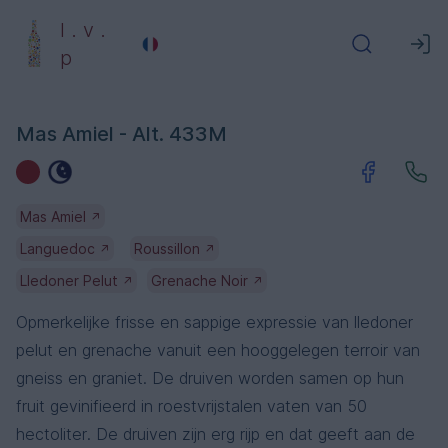
l . v .
p
Mas Amiel - Alt. 433M
Mas Amiel
↗
Languedoc
Roussillon
↗
↗
Lledoner Pelut
Grenache Noir
↗
↗
Opmerkelijke frisse en sappige expressie van lledoner
pelut en grenache vanuit een hooggelegen terroir van
gneiss en graniet. De druiven worden samen op hun
fruit gevinifieerd in roestvrijstalen vaten van 50
hectoliter. De druiven zijn erg rijp en dat geeft aan de