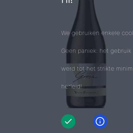
We gebruiken enkele cook
Geen paniek: het gebruik
werd tot het strikte mini
herleid!