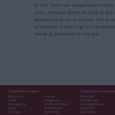
rijp fruit. Tonen van versgebakken brioch
voren, verkregen tijdens de rijping op fijn
gevolgd door groen en exotisch fruit op e
achtergrond. Jodium zorgt voor de strakke
Heerlijk bij geitenkaas en foie gras.
Uitgelichte Streken
Uitgelichte Druivenso
Bordeaux
Limoux
Pinot Noir
Loire
Languedoc
Chardonnay
Bourgogne
Côtes du Rhône
Sauvignon Blanc
Rioja
Champagne
Cabernet-
Toscana
Piemonte
Sauvignon