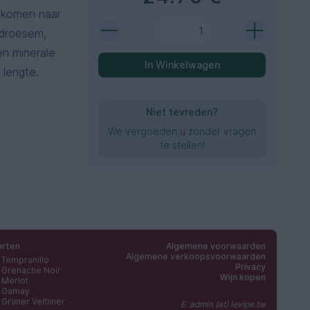
e komen naar
e droesem,
en minerale
In Winkelwagen
 lengte.
Niet tevreden?
We vergoeden u zonder vragen
te stellen!
orten
Algemene voorwaarden
Algemene verkoopsvoorwaarden
Tempranillo
Privacy
Grenache Noir
Wijn kopen
Merlot
Gamay
Grüner Veltliner
E: admin (at) levipe.be