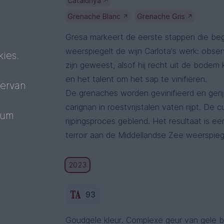
Catalunya
↗
Grenache Blanc
Grenache Gris
↗
↗
Gresa markeert de eerste stappen die be
weerspiegelt de wijn Carlota's werk: observ
ies.
zijn geweest, alsof hij recht uit de bode
en het talent om het sap te vinifiëren.
 ervan
De grenaches worden gevinifieerd en gerijpt
carignan in roestvrijstalen vaten rijpt. D
mum
rijpingsproces geblend. Het resultaat is ee
terroir aan de Middellandse Zee weerspieg
2023
93
Goudgele kleur. Complexe geur van gele 