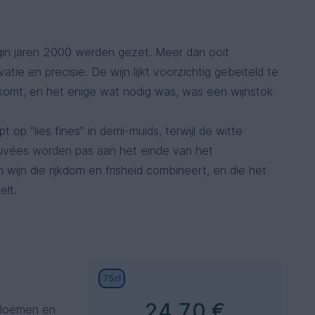
gin jaren 2000 werden gezet. Meer dan ooit
atie en precisie. De wijn lijkt voorzichtig gebeiteld te
m komt, en het enige wat nodig was, was een wijnstok
 op "lies fines" in demi-muids, terwijl de witte
e cuvées worden pas aan het einde van het
n wijn die rijkdom en frisheid combineert, en die het
elt.
75cl
24.70 €
bloemen en