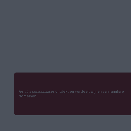
les vins personnalisés
ontdekt en verdeelt wijnen van familiale
domeinen