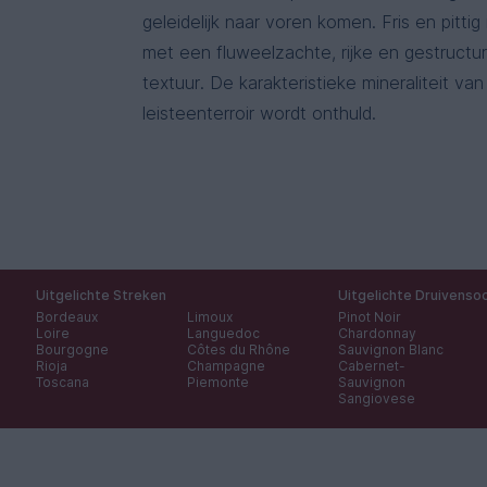
geleidelijk naar voren komen. Fris en pittig
met een fluweelzachte, rijke en gestructu
textuur. De karakteristieke mineraliteit van
leisteenterroir wordt onthuld.
Uitgelichte Streken
Uitgelichte Druivenso
Bordeaux
Limoux
Pinot Noir
Loire
Languedoc
Chardonnay
Bourgogne
Côtes du Rhône
Sauvignon Blanc
Rioja
Champagne
Cabernet-
Toscana
Piemonte
Sauvignon
Sangiovese