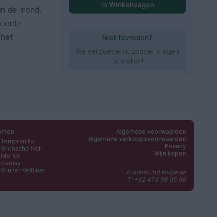
In Winkelwagen
 in de mond,
reerde
 het
Niet tevreden?
We vergoeden u zonder vragen
te stellen!
orten
Algemene voorwaarden
Algemene verkoopsvoorwaarden
Tempranillo
Privacy
Grenache Noir
Wijn kopen
Merlot
Gamay
Grüner Veltliner
E: admin (at) levipe.be
T: +32 473 98 05 96