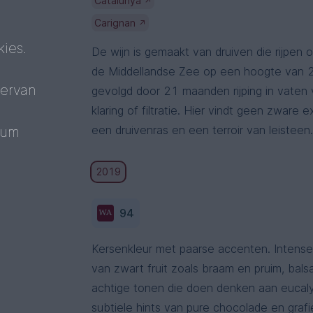
Catalunya
↗
Carignan
↗
ies.
De wijn is gemaakt van druiven die rijpen
de Middellandse Zee op een hoogte van 2
 ervan
gevolgd door 21 maanden rijping in vaten 
klaring of filtratie. Hier vindt geen zware 
een druivenras en een terroir van leisteen
mum
2019
94
Kersenkleur met paarse accenten. Intense
van zwart fruit zoals braam en pruim, bals
achtige tonen die doen denken aan eucaly
subtiele hints van pure chocolade en grafi