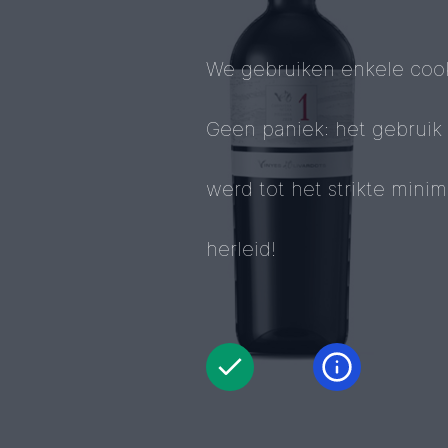
We gebruiken enkele cook
Geen paniek: het gebruik
werd tot het strikte mini
herleid!