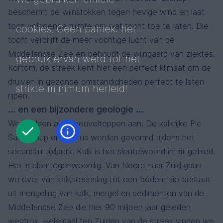
beschermt de wijnstokken tegen hevige wind en laat
toch voldoende ruimte om wat tocht toe te laten. Die
cookies. Geen paniek: het
tocht verdrijft de meer vochtige lucht van de
Middellandse Zee en behoudt de wijngaard van ziektes.
gebruik ervan werd tot het
Kortom, de streek kent hier een perfect klimaat om de
druiven in gezonde omstandigheden perfect te laten
strikte minimum herleid!
rijpen.
... en een bijzondere geologie ...
We haalden al de heuveltoppen aan. De kalkrijke Pic
Saint-Loup en Hortus werden gevormd tijdens het
secundair tijdperk. Kalk is het sleutelwoord in dit gebied.
Het is alomtegenwoordig. Van Noord naar Zuid gaan
we over van kalksteenslag tot een bodem die bestaat
uit mengeling van kalk, mergel en sedimenten van de
Middellandse Zee die hier 90 miljoen jaar geleden
wegtrok. Helemaal ten Zuiden van de streek vinden we